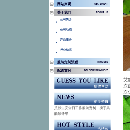
POLO衫定制问题
网站声明
STATEMENT
关于我们
T恤定制问题
ABOUT US
公司简介
衬衫定制问题
公司动态
产品服务
行业动态
服装定制流程
PROCESS
定制流程
配送支付
DELIVERY&PAYMENT
配送说明
艾
常见问题
次
支付方式
招商加盟
次
艾默生安全日工作服装定制—携手共
创安全
醋酸纤维