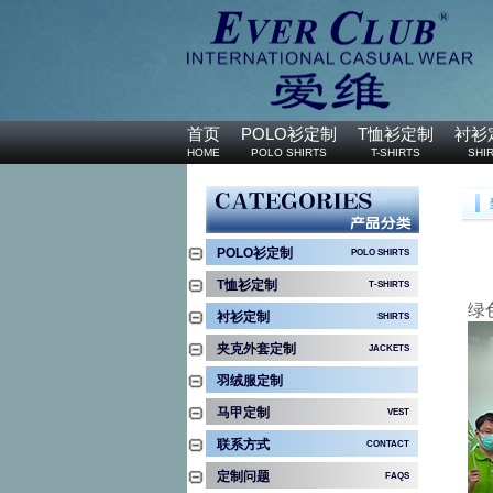
首页
POLO衫定制
T恤衫定制
衬衫
HOME
POLO SHIRTS
T-SHIRTS
SHI
服装定制流程
配送支付
PROCESS
DELIVERY&PAYMENT
POLO衫定制
POLO SHIRTS
T恤衫定制
T-SHIRTS
绿
衬衫定制
SHIRTS
夹克外套定制
JACKETS
羽绒服定制
马甲定制
VEST
联系方式
CONTACT
联系方式
定制问题
FAQS