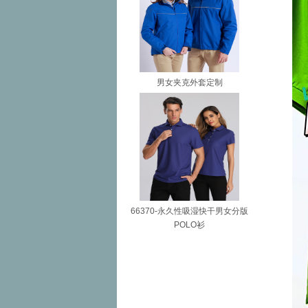
男女夹克外套定制
66370-永久性吸湿快干男女分版
POLO衫