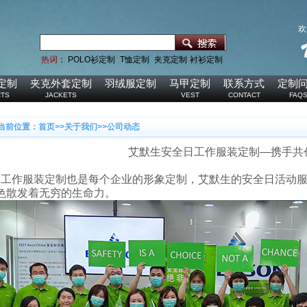
欢
热词
：
POLO衫定制
T恤定制
夹克定制
衬衫定制
定制
夹克外套定制
羽绒服定制
马甲定制
联系方式
定制
RTS
JACKETS
VEST
CONTACT
FAQ
当前位置：
首页
>>
关于我们
>>
公司动态
艾默生安全日工作服装定制—携手共
工作服装定制也是每个企业的形象定制，艾默生的安全日活动
色散发着无穷的生命力。