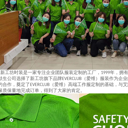
新工坊时装是一家专注企业团队服装定制的工厂，
年，拥
1999
默生公司选择了
新工坊旗下品牌
（爱维）服装作为企业
EVERCLUB
的合作，奠定了
（爱维）高端
工作服
定制的基础
，
与艾
EVERCLUB
保质保量地完成订单，得到了大家的肯定。