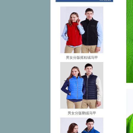
男女分版摇粒绒马甲
男女分版鹅绒马甲